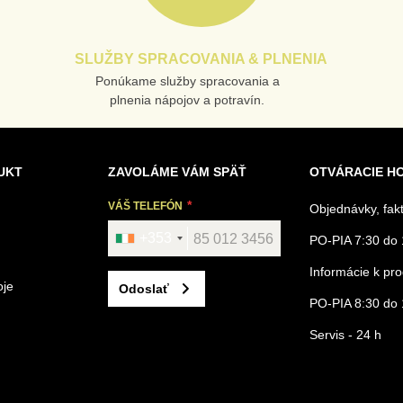
SLUŽBY SPRACOVANIA & PLNENIA
Ponúkame služby spracovania a
plnenia nápojov a potravín.
UKT
ZAVOLÁME VÁM SPÄŤ
OTVÁRACIE H
VÁŠ TELEFÓN
Objednávky, fak
+353
PO-PIA 7:30 do 
Informácie k p
oje
Odoslať
PO-PIA 8:30 do 
Servis - 24 h