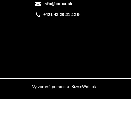
info@bolex.sk
+421 42 20 21 22 9
Vytvorené pomocou:
BiznisWeb.sk