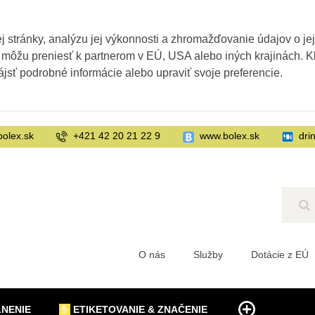
 stránky, analýzu jej výkonnosti a zhromažďovanie údajov o je
 môžu preniesť k partnerom v EÚ, USA alebo iných krajinách. Kl
ájsť podrobné informácie alebo upraviť svoje preferencie.
bolex.sk
+421 42 20 21 22 9
www.bolex.sk
dri
Hľ
O nás
Služby
Dotácie z EÚ
LNENIE
ETIKETOVANIE & ZNAČENIE