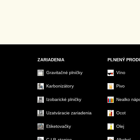
ZARIADENIA
PLNENÝ PROD
Gravitačné plničky
Víno
Karbonizátory
Pivo
Izobarické plničky
Nealko náp
Uzatváracie zariadenia
Ocot
Etiketovačky
Olej
C.I.P. stanice
Alkohol