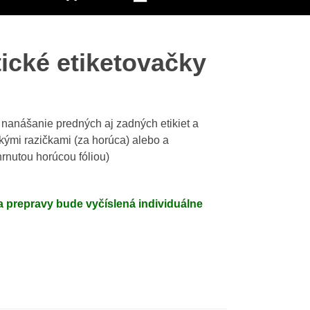
ické etiketovačky
 nanášanie predných aj zadných etikiet a
ými razičkami (za horúca) alebo a
rnutou horúcou fóliou)
 prepravy bude vyčíslená individuálne