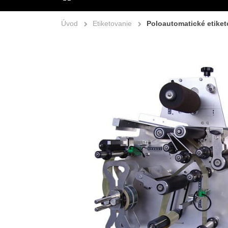
ÚVOD
Úvod
Etiketovanie
Poloautomatické etike