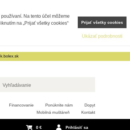
j používaní. Na tento účel môžeme
Prijať všetky cookies
iknutím na „Prijať všetky cookies“
Ukázať podrobnosti
nk.bolex.sk
adať
Financovanie
Ponúknite nám
Dopyt
Mobilná muštáreň
Kontakt
0 €
Prihlásiť sa