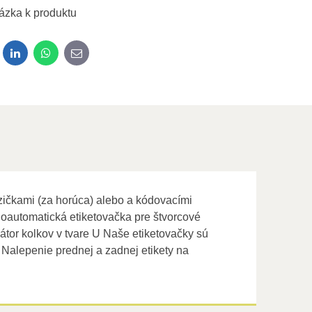
ázka k produktu
dit
LinkedIn
WhatsApp
E-mail
zičkami (za horúca) alebo a kódovacími
oloautomatická etiketovačka pre štvorcové
átor kolkov v tvare U Naše etiketovačky sú
Nalepenie prednej a zadnej etikety na