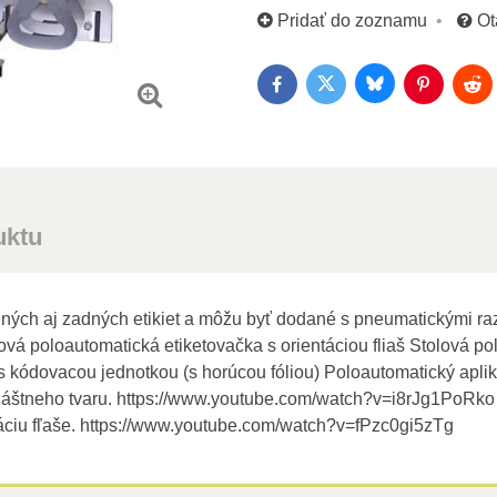
Pridať do zoznamu
Ot
Bluesky
Twitter
Facebook
Pinterest
Red
uktu
ných aj zadných etikiet a môžu byť dodané s pneumatickými ra
lová poloautomatická etiketovačka s orientáciou fliaš Stolová p
 kódovacou jednotkou (s horúcou fóliou) Poloautomatický aplik
láštneho tvaru. https://www.youtube.com/watch?v=i8rJg1PoRko 
ntáciu fľaše. https://www.youtube.com/watch?v=fPzc0gi5zTg