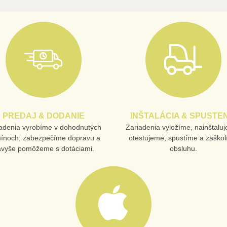
PREDAJ & DODANIE
INŠTALÁCIA & SPUSTEN
adenia vyrobíme v dohodnutých
Zariadenia vyložíme, nainštalu
mínoch, zabezpečíme dopravu a
otestujeme, spustíme a zaško
avyše pomôžeme s dotáciami.
obsluhu.