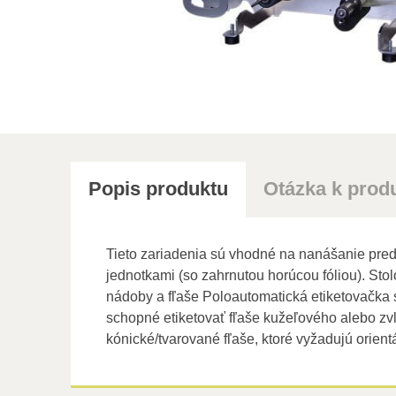
Popis produktu
Otázka k prod
Tieto zariadenia sú vhodné na nanášanie pred
jednotkami (so zahrnutou horúcou fóliou). Sto
nádoby a fľaše Poloautomatická etiketovačka s
schopné etiketovať fľaše kužeľového alebo zv
kónické/tvarované fľaše, ktoré vyžadujú orie