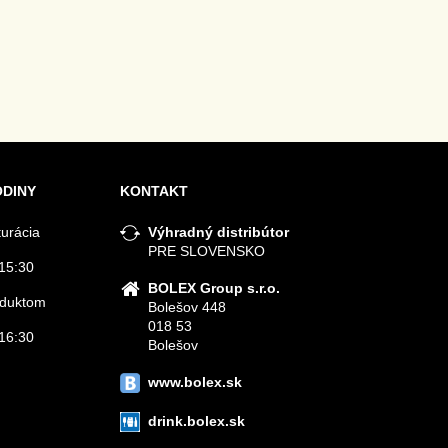
ODINY
KONTAKT
turácia
Výhradný distribútor
PRE SLOVENSKO
15:30
BOLEX Group s.r.o.
roduktom
Bolešov 448
018 53
16:30
Bolešov
www.bolex.sk
drink.bolex.sk