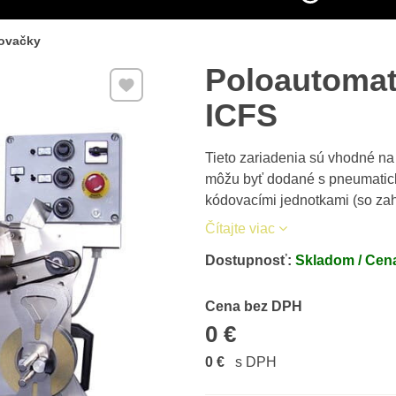
tovačky
Poloautomat
Pridať k Obľúbeným
ICFS
Tieto zariadenia sú vhodné na
môžu byť dodané s pneumatick
kódovacími jednotkami (so zah
Čítajte viac
Dostupnosť:
Skladom / Cena
Cena s DPH
Cena bez DPH
0 €
0 €
s DPH