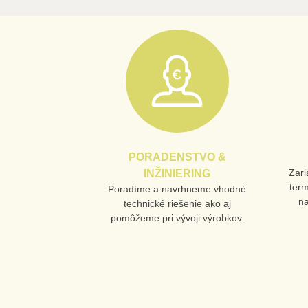
PORADENSTVO &
Zari
INŽINIERING
ter
Poradíme a navrhneme vhodné
n
technické riešenie ako aj
pomôžeme pri vývoji výrobkov.