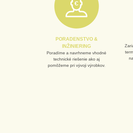
PORADENSTVO &
Zari
INŽINIERING
ter
Poradíme a navrhneme vhodné
n
technické riešenie ako aj
pomôžeme pri vývoji výrobkov.