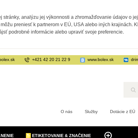
 stránky, analýzu jej výkonnosti a zhromažďovanie údajov o je
 môžu preniesť k partnerom v EÚ, USA alebo iných krajinách. Kl
ájsť podrobné informácie alebo upraviť svoje preferencie.
bolex.sk
+421 42 20 21 22 9
www.bolex.sk
dri
Hľ
O nás
Služby
Dotácie z EÚ
LNENIE
ETIKETOVANIE & ZNAČENIE