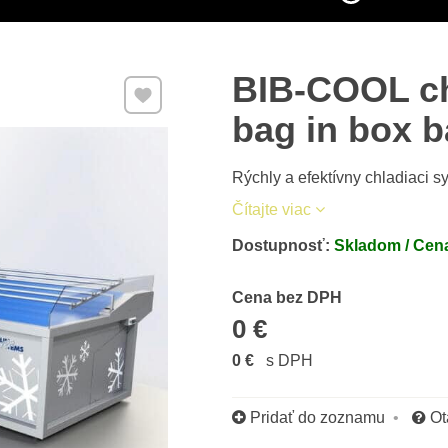
BIB-COOL ch
Pridať k Obľúbeným
bag in box b
Rýchly a efektívny chladiaci 
Čítajte viac
Dostupnosť:
Skladom / Cena
Cena s DPH
Cena bez DPH
0 €
0 €
s DPH
Pridať do zoznamu
Ot