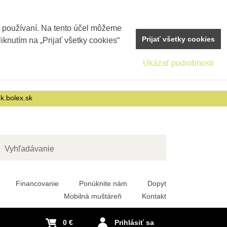
j používaní. Na tento účel môžeme
Prijať všetky cookies
iknutím na „Prijať všetky cookies“
Ukázať podrobnosti
nk.bolex.sk
adať
Financovanie
Ponúknite nám
Dopyt
Mobilná muštáreň
Kontakt
0 €
Prihlásiť sa