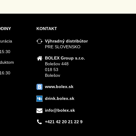
ODINY
KONTAKT
turácia
Výhradný distribútor
PRE SLOVENSKO
15:30
BOLEX Group s.r.o.
roduktom
Bolešov 448
018 53
16:30
Bolešov
www.bolex.sk
drink.bolex.sk
info@bolex.sk
+421 42 20 21 22 9