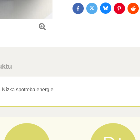
Bluesky
Twitter
Facebook
Pinterest
Red
uktu
 Nízka spotreba energie