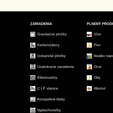
ZARIADENIA
PLNENÝ PROD
Gravitačné plničky
Víno
Karbonizátory
Pivo
Izobarické plničky
Nealko náp
Uzatváracie zariadenia
Ocot
Etiketovačky
Olej
C.I.P. stanice
Alkohol
Kompaktné bloky
Vyplachovačky