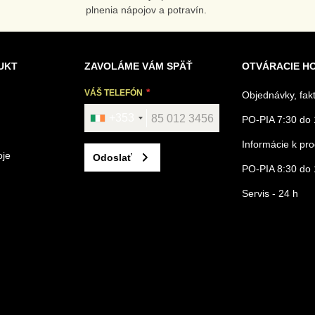
plnenia nápojov a potravín.
UKT
ZAVOLÁME VÁM SPÄŤ
OTVÁRACIE H
VÁŠ TELEFÓN
Objednávky, fak
+353
PO-PIA 7:30 do 
Informácie k p
oje
Odoslať
PO-PIA 8:30 do 
Servis - 24 h