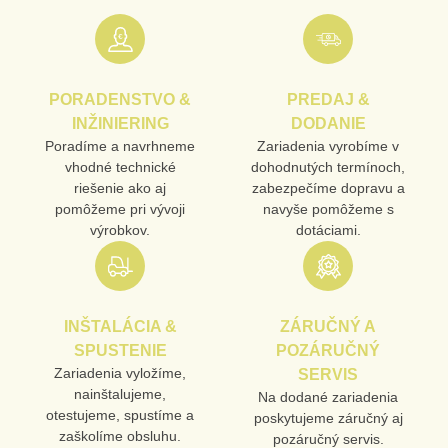
Nová otázka k produktu
URL
PORADENSTVO &
PREDAJ &
PRODUKT
INŽINIERING
DODANIE
Poradíme a navrhneme
Zariadenia vyrobíme v
vhodné technické
dohodnutých termínoch,
MENO
riešenie ako aj
zabezpečíme dopravu a
pomôžeme pri vývoji
navyše pomôžeme s
výrobkov.
dotáciami.
E-MAIL
INŠTALÁCIA &
ZÁRUČNÝ A
TELEFÓN
SPUSTENIE
POZÁRUČNÝ
Zariadenia vyložíme,
SERVIS
nainštalujeme,
Na dodané zariadenia
otestujeme, spustíme a
poskytujeme záručný aj
VAŠA OTÁZKA K PRODUKTU
zaškolíme obsluhu.
pozáručný servis.