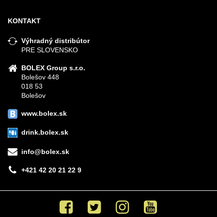
KONTAKT
Výhradný distribútor
PRE SLOVENSKO
BOLEX Group s.r.o.
Bolešov 448
018 53
Bolešov
www.bolex.sk
drink.bolex.sk
info@bolex.sk
+421 42 20 21 22 9
Facebook
Twitter
Instagram
Youtube