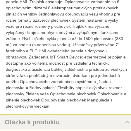
panela HMI. Trojblok obsahuje: Oplachovacie zariadenie so 6
oplachovacími dýzami 6 elektropneumatických protitlakových
plniacich ventilov Jednohlavovú obrubovaciu vežu vhodnú pre
rôzne formáty uzáverov plechoviek Systém nastavenia výšky
veže pre rôzne rozmery plechoviek Trojblok má výrazne
vylepšený dizajn s mnohými novými a vylepšenými funkciami
vrátane: Rýchlejšieho cyklu plnenia až do 1500 plechoviek (330
ml) za hodinu (s neperlivou vodou) Užívateľsky prívetivého 7”
farebného a PLC HMI ovládacieho panela s dotykovou
obrazovkou Zariadenia IoT Smart Device: ethernetové pripojenie
dostupné ako voliteľná možnosť pre vzdialenú technickú
diagnostiku a asistenciu Ľahkej viditeľnosti a prístupu zo všetkých
strán vďaka priehľadným otváracím dvierkam pre jednoduchú
údržbu Oplachovacieho zariadenia so systémom „žiadna
plechovka = žiadny oplach“ Flexibility naplniť akýkoľvek rozmer
plechovky Plniaca veža Oplachovanie plechoviek Oplachovanie a
plnenie plechoviek Obrubovanie plechoviek Manipulácia s
plechovkovými viečkami
Otázka k produktu