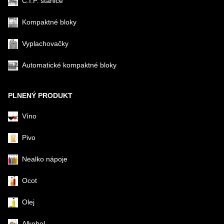
C.I.P. stanice
Kompaktné bloky
Vyplachovačky
Automatické kompaktné bloky
PLNENÝ PRODUKT
Víno
Pivo
Nealko nápoje
Ocot
Olej
Alkohol