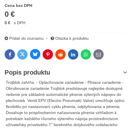
Cena s DPH
Cena bez DPH
0 €
0 €
s DPH
Pridať do zoznamu
Otázka k produktu
Bluesky
Twitter
Facebook
Pinterest
Reddit
LinkedIn
WhatsApp
E-mail
Popis produktu
Trojblok zahŕňa: - Oplachovacie zariadenie - Plniace zariadenie -
Obrubovacie zariadenie Trojblok predstavuje najlepšie dostupné
riešenie pre základné automatické plnenie sýtených nápojov do
plechoviek. Ventil EPV (Electro Pneumatic Valve) umožňuje úplnú
flexibilitu pri nastavovaní cyklu plnenia, odplyňovania a plnenia.
Dosahuje to prispôsobením načasovania plnenia vzhľadom k
potrebám každého rôzneho sýteného nápoja prostredníctvom
užívateľsky prívetivého 7” farebného dotykového ovládacieho