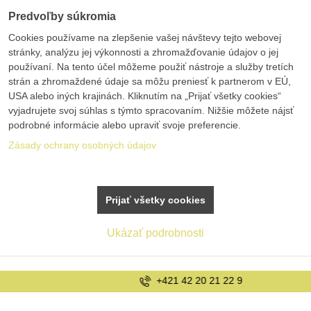
Predvoľby súkromia
Cookies používame na zlepšenie vašej návštevy tejto webovej
stránky, analýzu jej výkonnosti a zhromažďovanie údajov o jej
používaní. Na tento účel môžeme použiť nástroje a služby tretích
strán a zhromaždené údaje sa môžu preniesť k partnerom v EÚ,
USA alebo iných krajinách. Kliknutím na „Prijať všetky cookies“
vyjadrujete svoj súhlas s týmto spracovaním. Nižšie môžete nájsť
podrobné informácie alebo upraviť svoje preferencie.
Zásady ochrany osobných údajov
Prijať všetky cookies
Ukázať podrobnosti
+421 42 20 21 22 9