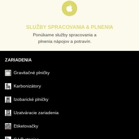
SLUŽBY SPRACOVANIA & PLNENIA
Ponúkame služby spracovania a
Odoslať
plnenia nápojov a potravín.
ZARIADENIA
Gravitačné plničky
Karbonizátory
Izobarické plničky
Uzatváracie zariadenia
Etiketovačky