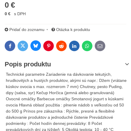
0 €
0 €
s DPH
Pridať do zoznamu
Otázka k produktu
Bluesky
Twitter
Facebook
Pinterest
Reddit
LinkedIn
WhatsApp
E-mail
Popis produktu
Technické parametre Zariadenie na dávkovanie tekutých,
hrudkovitých a hustých produktov, akými sú napr.: Džem (vrátane
kúskov ovocia s max. rozmerom 7 mm) Chutney, pesto Puding,
dipy (salsa, syr) Kečup Horčica (jemná alebo granulovaná)
Ovocné omáčky Barbecue omáčky Smotanový jogurt s kúskami
ovocia Hlavná oblasť použitia : plnenie nádob s veľkosťou od 50
do 500 g Prínos pre zákazníka : Rýchle, presné a flexibilné
dávkovanie produktov a jednoduché čistenie Prevádzkové
podmienky : Počet hodín dennej prevádzky: 8 Počet
prevádzkových dní za týždeň: 5 Okolitá teplota: 10 - 40 °C