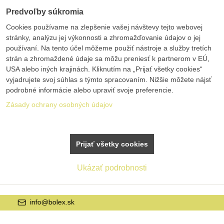
Predvoľby súkromia
Cookies používame na zlepšenie vašej návštevy tejto webovej
stránky, analýzu jej výkonnosti a zhromažďovanie údajov o jej
používaní. Na tento účel môžeme použiť nástroje a služby tretích
strán a zhromaždené údaje sa môžu preniesť k partnerom v EÚ,
USA alebo iných krajinách. Kliknutím na „Prijať všetky cookies“
vyjadrujete svoj súhlas s týmto spracovaním. Nižšie môžete nájsť
podrobné informácie alebo upraviť svoje preferencie.
Zásady ochrany osobných údajov
Prijať všetky cookies
Ukázať podrobnosti
+421 42 20 21 22 9