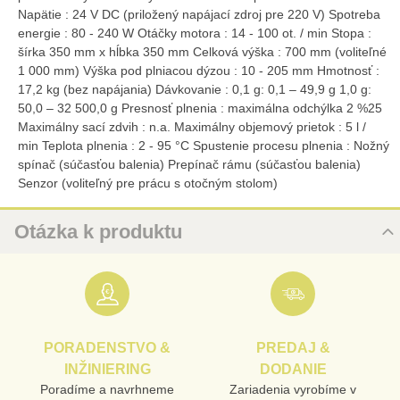
Napätie : 24 V DC (priložený napájací zdroj pre 220 V) Spotreba
energie : 80 - 240 W Otáčky motora : 14 - 100 ot. / min Stopa :
šírka 350 mm x hĺbka 350 mm Celková výška : 700 mm (voliteľné
1 000 mm) Výška pod plniacou dýzou : 10 - 205 mm Hmotnosť :
17,2 kg (bez napájania) Dávkovanie : 0,1 g: 0,1 – 49,9 g 1,0 g:
50,0 – 32 500,0 g Presnosť plnenia : maximálna odchýlka 2 %25
Maximálny sací zdvih : n.a. Maximálny objemový prietok : 5 l /
min Teplota plnenia : 2 - 95 °C Spustenie procesu plnenia : Nožný
spínač (súčasťou balenia) Prepínač rámu (súčasťou balenia)
Senzor (voliteľný pre prácu s otočným stolom)
Otázka k produktu
Nová otázka k produktu
URL
PORADENSTVO &
PREDAJ &
PRODUKT
INŽINIERING
DODANIE
Poradíme a navrhneme
Zariadenia vyrobíme v