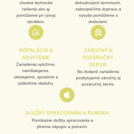
vhodné technické
dohodnutých termínoch,
MENO
riešenie ako aj
zabezpečíme dopravu a
pomôžeme pri vývoji
navyše pomôžeme s
výrobkov.
dotáciami.
E-MAIL
INŠTALÁCIA &
ZÁRUČNÝ A
TELEFÓN
SPUSTENIE
POZÁRUČNÝ
Zariadenia vyložíme,
SERVIS
nainštalujeme,
Na dodané zariadenia
otestujeme, spustíme a
poskytujeme záručný aj
VAŠA OTÁZKA K PRODUKTU
zaškolíme obsluhu.
pozáručný servis.
SLUŽBY SPRACOVANIA & PLNENIA
Ponúkame služby spracovania a
Odoslať
plnenia nápojov a potravín.