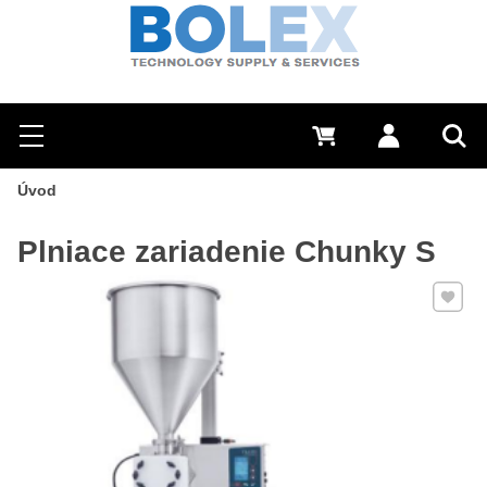
Hľadať
0 €
Prihlásiť sa
Menu
Vyh
Úvod
Plniace zariadenie Chunky S
Pridať 